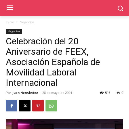
Inicio
Negocios
Negocios
Celebración del 20
Aniversario de FEEX,
Asociación Española de
Movilidad Laboral
Internacional
Por
Juan Hernández
-
28 de mayo de 2024
516
0