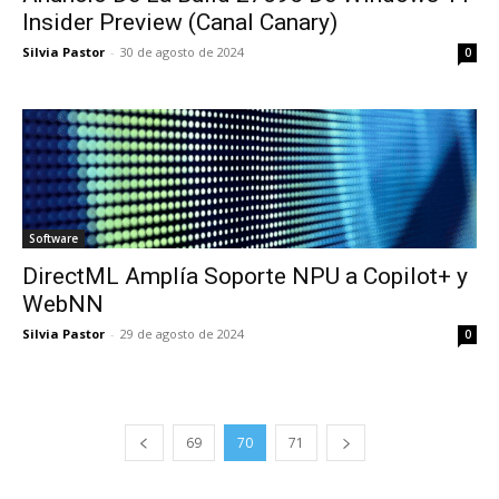
Insider Preview (Canal Canary)
Silvia Pastor
-
30 de agosto de 2024
0
Software
DirectML Amplía Soporte NPU a Copilot+ y
WebNN
Silvia Pastor
-
29 de agosto de 2024
0
69
70
71