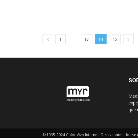
...
1
13
14
15
SO
Medi
expe
que 
© 1995-2024 Color Vivo Internet. Otros contenidos se c