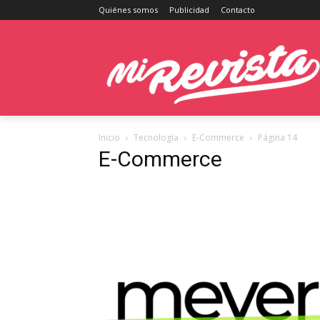
Quiénes somos
Publicidad
Contacto
Inicio
Tecnología
E-Commerce
Página 14
E-Commerce