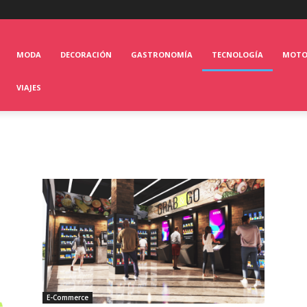
MODA
DECORACIÓN
GASTRONOMÍA
TECNOLOGÍA
MOT
VIAJES
E-Commerce