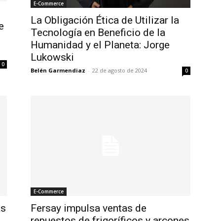
E-Commerce
La Obligación Ética de Utilizar la
e
Tecnología en Beneficio de la
Humanidad y el Planeta: Jorge
Lukowski
0
Belén Garmendiaz
-
22 de agosto de 2024
0
E-Commerce
as
Fersay impulsa ventas de
repuestos de frigoríficos y arcones