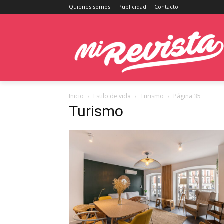
Quiénes somos
Publicidad
Contacto
Inicio
Estilo de vida
Turismo
Página 35
Turismo