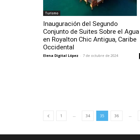
Turismo
Inauguración del Segundo
Conjunto de Suites Sobre el Agua
en Royalton Chic Antigua, Caribe
Occidental
Elena Digital López
-
7 de octubre de 2024
...
...
1
34
35
36