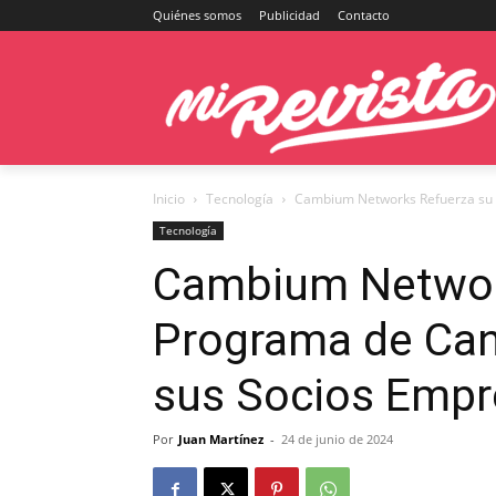
Quiénes somos
Publicidad
Contacto
Inicio
Tecnología
Cambium Networks Refuerza su P
Tecnología
Cambium Networ
Programa de Cana
sus Socios Empr
Por
Juan Martínez
-
24 de junio de 2024