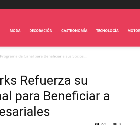
MODA
DECORACIÓN
GASTRONOMÍA
TECNOLOGÍA
MOTO
rograma de Canal para Beneficiar a sus Socios...
ks Refuerza su
l para Beneficiar a
esariales
271
0