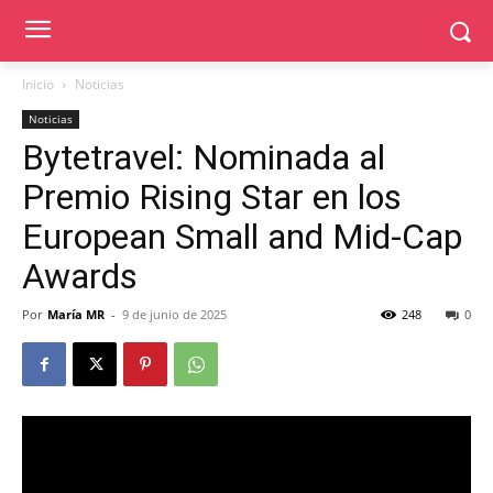
Inicio
Noticias
Noticias
Bytetravel: Nominada al
Premio Rising Star en los
European Small and Mid-Cap
Awards
Por
María MR
-
9 de junio de 2025
248
0