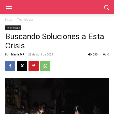
Inicio
Tecnología
Tecnología
Buscando Soluciones a Esta
Crisis
Por
María MR
-
29 de abril de 2025
290
0