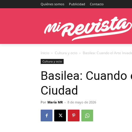
Quiénes somos
Publicidad
Contacto
Inicio
Cultura y ocio
Basilea: Cuando el Arte Invad
Cultura y ocio
Basilea: Cuando e
Ciudad
Por
María MR
-
8 de mayo de 2026