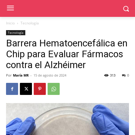
Inicio
Tecnología
Tecnología
Barrera Hematoencefálica en
Chip para Evaluar Fármacos
contra el Alzhéimer
Por
María MR
-
15 de agosto de 2024
313
0