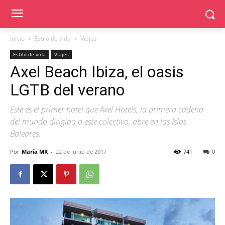
Inicio
Estilo de vida
Viajes
Estilo de vida
Viajes
Axel Beach Ibiza, el oasis
LGTB del verano
Este es el primer hotel que Axel Hotels, la primera cadena
del mundo dirigida a este colectivo, abre en las Islas
Baleares.
Por
María MR
-
22 de junio de 2017
741
0