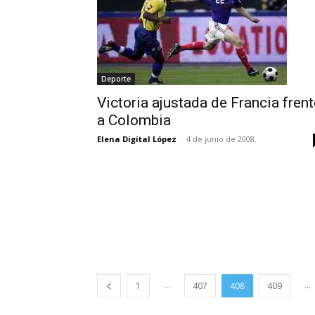
Deporte
Victoria ajustada de Francia frent
a Colombia
Elena Digital López
-
4 de junio de 2008
...
...
1
407
408
409