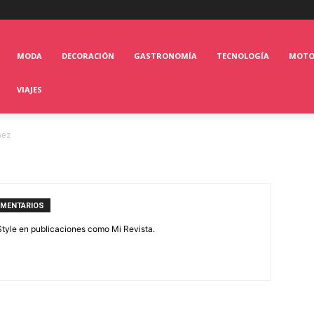
MODA
DECORACIÓN
GASTRONOMÍA
TECNOLOGÍA
MOT
VIAJES
pez
OMENTARIOS
feStyle en publicaciones como Mi Revista.