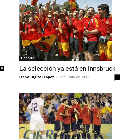
Deporte
La selección ya está en Innsbruck
0
Elena Digital López
-
5 de junio de 2008
0