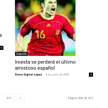
e
0
Deporte
Iniesta se perderá el último
amistoso español
Elena Digital López
-
4 de junio de 2008
0
415
Página 408 de 415