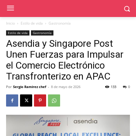
Inicio
Estilo de vida
Gastronomía
Estilo de vida
Gastronomía
Asendia y Singapore Post
Unen Fuerzas para Impulsar
el Comercio Electrónico
Transfronterizo en APAC
Por
Sergio Ramirez chef
-
8 de mayo de 2026
133
0