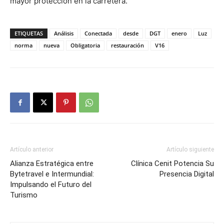
mayor protección en la carretera.
ETIQUETAS
Análisis
Conectada
desde
DGT
enero
Luz
norma
nueva
Obligatoria
restauración
V16
Artículo anterior
Artículo siguiente
Alianza Estratégica entre
Clínica Cenit Potencia Su
Bytetravel e Intermundial:
Presencia Digital
Impulsando el Futuro del
Turismo