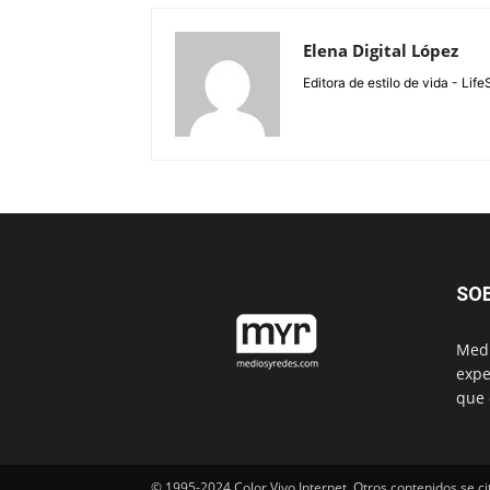
Elena Digital López
Editora de estilo de vida - Li
SO
Medi
expe
que 
© 1995-2024 Color Vivo Internet. Otros contenidos se ci