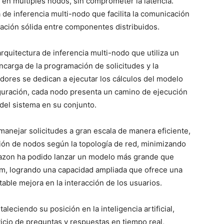
en múltiples nodos, sin comprometer la latencia.
de inferencia multi-nodo que facilita la comunicación
ración sólida entre componentes distribuidos.
quitectura de inferencia multi-nodo que utiliza un
ncarga de la programación de solicitudes y la
dores se dedican a ejecutar los cálculos del modelo
figuración, cada nodo presenta un camino de ejecución
 del sistema en su conjunto.
manejar solicitudes a gran escala de manera eficiente,
ción de nodos según la topología de red, minimizando
 Amazon ha podido lanzar un modelo más grande que
um, logrando una capacidad ampliada que ofrece una
ble mejora en la interacción de los usuarios.
leciendo su posición en la inteligencia artificial,
icio de preguntas y respuestas en tiempo real,