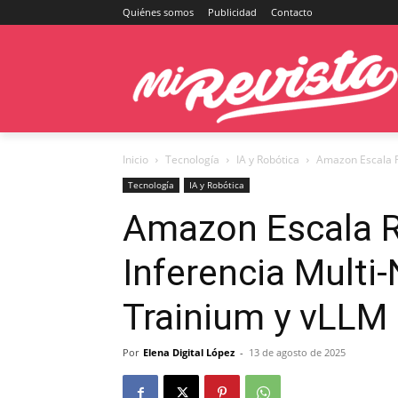
Quiénes somos
Publicidad
Contacto
Inicio
Tecnología
IA y Robótica
Amazon Escala R
Tecnología
IA y Robótica
Amazon Escala R
Inferencia Mult
Trainium y vLLM
Por
Elena Digital López
-
13 de agosto de 2025