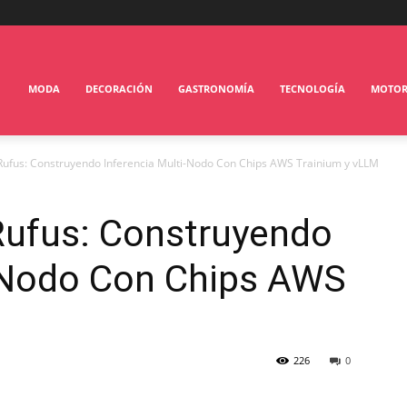
MODA
DECORACIÓN
GASTRONOMÍA
TECNOLOGÍA
MOTO
ufus: Construyendo Inferencia Multi-Nodo Con Chips AWS Trainium y vLLM
ufus: Construyendo
i-Nodo Con Chips AWS
226
0