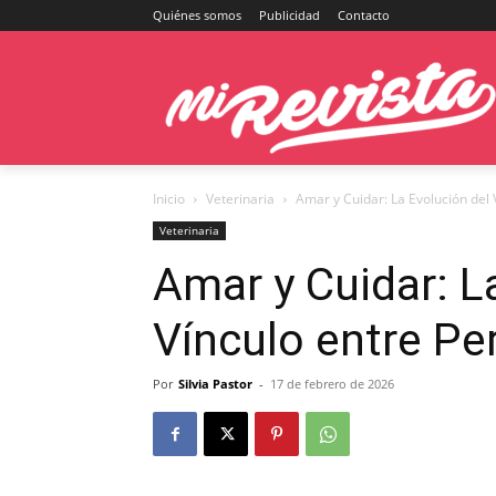
Quiénes somos
Publicidad
Contacto
Inicio
Veterinaria
Amar y Cuidar: La Evolución del
Veterinaria
Amar y Cuidar: L
Vínculo entre P
Por
Silvia Pastor
-
17 de febrero de 2026