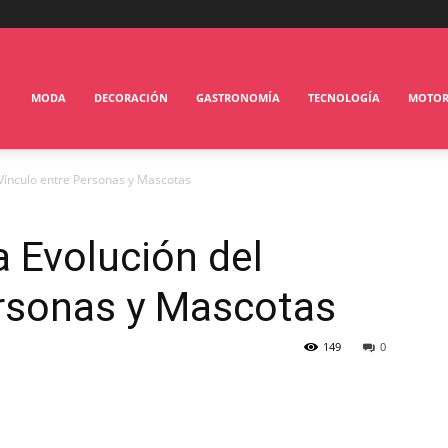
MODA
DECORACIÓN
GASTRONOMÍA
TECNOLOGÍA
MOTO
 Vínculo entre Personas y Mascotas
a Evolución del
ersonas y Mascotas
149
0