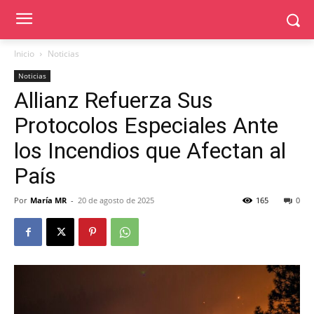
Inicio
Noticias
Noticias
Allianz Refuerza Sus
Protocolos Especiales Ante
los Incendios que Afectan al
País
Por
María MR
-
20 de agosto de 2025
165
0