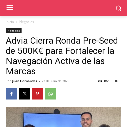
Inicio
Negocios
Negocios
Advia Cierra Ronda Pre-Seed
de 500K€ para Fortalecer la
Navegación Activa de las
Marcas
Por
Juan Hernández
-
22 de julio de 2025
182
0