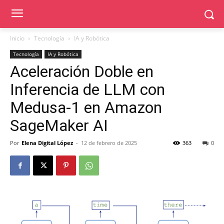
Inicio
Tecnología
IA y Robótica
Tecnología
IA y Robótica
Aceleración Doble en
Inferencia de LLM con
Medusa-1 en Amazon
SageMaker AI
Por
Elena Digital López
-
12 de febrero de 2025
363
0