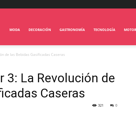
MODA
DECORACIÓN
GASTRONOMÍA
TECNOLOGÍA
MOTO
ión de las Bebidas Gasificadas Caseras
 3: La Revolución de
ficadas Caseras
321
0