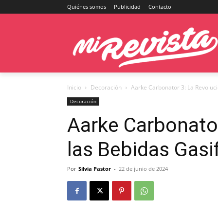
Quiénes somos
Publicidad
Contacto
Inicio
Decoración
Aarke Carbonator 3: La Revoluc
Decoración
Aarke Carbonator
las Bebidas Gasi
Por
Silvia Pastor
-
22 de junio de 2024