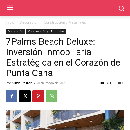
Inicio
Decoración
Construcción y Materiales
Decoración
Construcción y Materiales
7Palms Beach Deluxe:
Inversión Inmobiliaria
Estratégica en el Corazón de
Punta Cana
Por
Silvia Pastor
-
20 de mayo de 2025
311
0