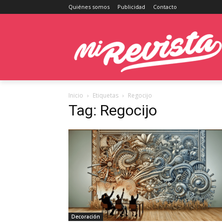
Quiénes somos
Publicidad
Contacto
Inicio
Etiquetas
Regocijo
Tag: Regocijo
Decoración