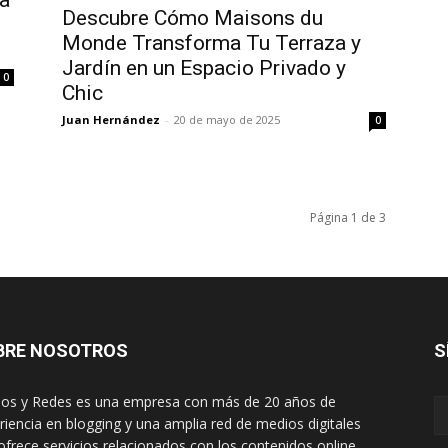
a
Descubre Cómo Maisons du
Monde Transforma Tu Terraza y
Jardín en un Espacio Privado y
0
Chic
Juan Hernández
-
20 de mayo de 2025
0
Página 1 de 3
BRE NOSOTROS
S
os y Redes es una empresa con más de 20 años de
riencia en blogging y una amplia red de medios digitales
ofrece servicios relacionados con los contenidos online.