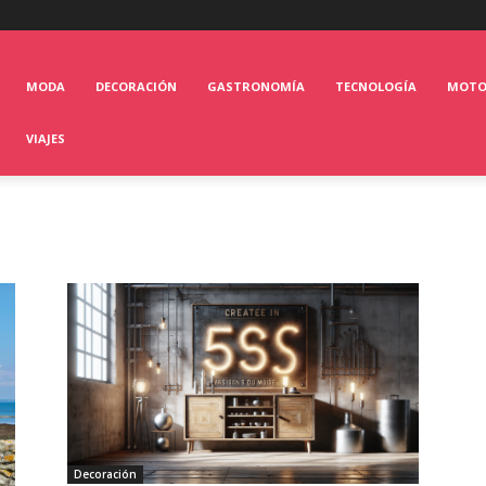
MODA
DECORACIÓN
GASTRONOMÍA
TECNOLOGÍA
MOT
VIAJES
Decoración