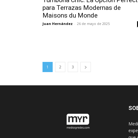
Tumbona Chic: La Opción Perfect
para Terrazas Modernas de
Maisons du Monde
Juan Hernández
-
26 de mayo de 2025
1
2
3
SO
Medi
expe
que 