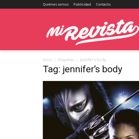
Quiénes somos
Publicidad
Contacto
Inicio
Etiquetas
Jennifer’s body
Tag: jennifer’s body