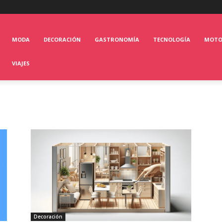
MODA
DECORACIÓN
GASTRONOMÍA
TECNOLOGÍA
MOT
VIAJES
Decoración