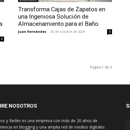
Transforma Cajas de Zapatos en
una Ingeniosa Solución de
a
Almacenamiento para el Baño
Juan Hernández
-
20 de octubre de 2024
0
0
Página 1 de 3
BRE NOSOTROS
S
os y Redes es una empresa con más de 20 años de
riencia en blogging y una amplia red de medios digitales