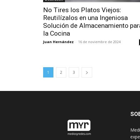
No Tires los Platos Viejos:
Reutilízalos en una Ingeniosa
Solución de Almacenamiento par
la Cocina
Juan Hernández
-
16 de noviembre de 2024
1
2
3
SO
Medi
expe