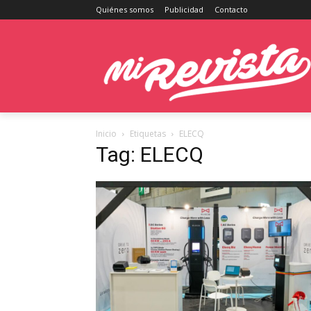
Quiénes somos
Publicidad
Contacto
Inicio
Etiquetas
ELECQ
Tag: ELECQ