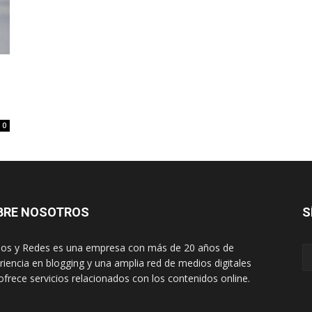
0
BRE NOSOTROS
S
os y Redes es una empresa con más de 20 años de
riencia en blogging y una amplia red de medios digitales
ofrece servicios relacionados con los contenidos online.