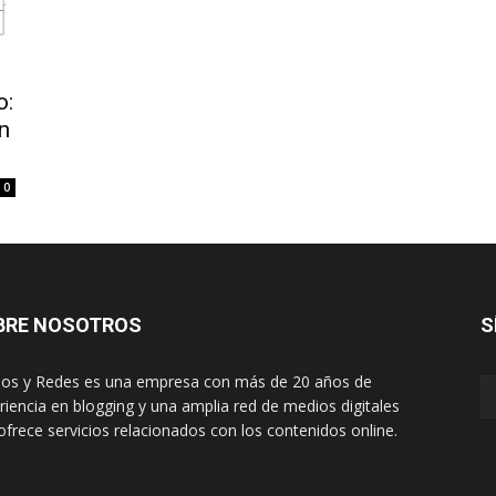
o:
n
0
BRE NOSOTROS
S
os y Redes es una empresa con más de 20 años de
riencia en blogging y una amplia red de medios digitales
ofrece servicios relacionados con los contenidos online.